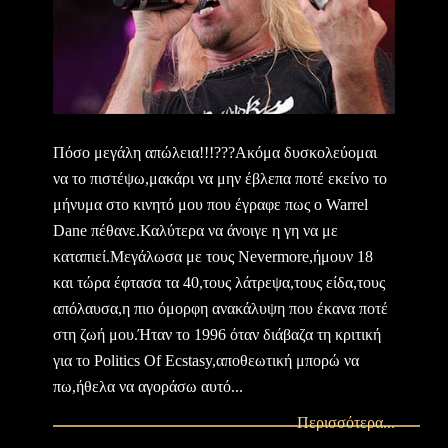
Πόσο μεγάλη απώλεια!!!???Ακόμα δυσκολεύομαι
να το πιστέψω,μακάρι να μην έβλεπα ποτέ εκείνο το
μήνυμα στο κινητό μου που έγραφε πως ο Warrel
Dane πέθανε.Καλύτερα να άνοιγε η γη να με
καταπιεί.Μεγάλωσα με τους Nevermore,ήμουν 18
και τώρα έφτασα τα 40,τους λάτρεψα,τους είδα,τους
απόλαυσα,η πιο όμορφη ανακάλυψη που έκανα ποτέ
στη ζωή μου.Ήταν το 1996 όταν διάβαζα τη κριτική
για το Politics Of Ecstasy,αποθεωτική μπορώ να
πω,ήθελα να αγοράσω αυτό...
Περισσότερα...