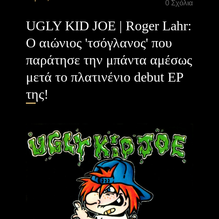
0 Σχόλια
UGLY KID JOE | Roger Lahr:
O αιώνιος 'τσόγλανος' που
παράτησε την μπάντα αμέσως
μετά το πλατινένιο debut EP
της!