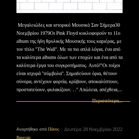
Μεγαλειώδες και ιστορικό Μουσικό Σαν Σήμερα30
Νοεμβρίου 1979Οι Pink Floyd κυκλοφορούν το 11ο
album της ήδη θρυλικής Μουσικής τους καριέρας, με
τον τίτλο ''The Wall''. Mε τα πιο απλά λόγια, ένα από
τα καλύτερα albums όλων των εποχών και ένα από τα
καλύτερα έργα του συγκροτήματος. Aυτό!''Οι τοίχοι
είναι ισχυρά ''σύμβολα''. Σημαδεύουν όρια, θέτουν
σύνορα, αντέχουν φορτία, κρύβουν, αποκαλύπτουν,
προστατεύουν, φυλακίζουν. . .'' Απώλεια, απέχθεια,...
Περισσότερα...
Δευτέρα 28 Νοεμβρίου 2022
Αναρτήθηκε από
Πάνος
Βαγενάς