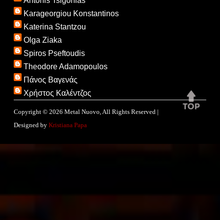
Antonis Tsigonias
Karageorgiou Konstantinos
Katerina Stantzou
Olga Ziaka
Spiros Pseftoudis
Theodore Adamopoulos
Πάνος Βαγενάς
Χρήστος Καλέντζος
Copyright ©
2026
Metal Nuovo
, All Rights Reserved |
Designed by
Kristiana Papa