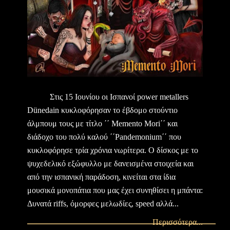
Στις 15 Ιουνίου οι Ισπανοί power metallers
Dünedain κυκλοφόρησαν το έβδομο στούντιο
άλμπουμ τους με τίτλο ΄΄ Μemento Μori΄΄ και
διάδοχο του πολύ καλού ΄΄Pandemonium΄΄ που
κυκλοφόρησε τρία χρόνια νωρίτερα. Ο δίσκος με το
ψυχεδελικό εξώφυλλο με δανεισμένα στοιχεία και
από την ισπανική παράδοση, κινείται στα ίδια
μουσικά μονοπάτια που μας έχει συνηθίσει η μπάντα:
Δυνατά riffs, όμορφες μελωδίες, speed αλλά...
Περισσότερα...