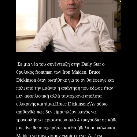
Σε μια νέα του συνέντευξη στην Daily Star ο
θρυλικός frontman των Iron Maiden, Βruce
Dickinson όταν ρωτήθηκε για το αν θα έφευγε και
πάλι από την μπάντα η απάντηση που έδωσε ήταν
μεν αφοπλιστική αλλά ταυτόχρονα απόλυτα
ειλικρινής και τίμια.Bruce Dickinson:'Αν αύριο
αισθανθώ πως δεν είμαι πλέον ικανός να
τραγουδήσω περισσότερα από 4 τραγούδια σε κάθε
μας live θα αποχωρήσω και θα ήθελα οι υπόλοιποι
Maiden να συνεχίσουν χωρίς εμένα. Ας έχω