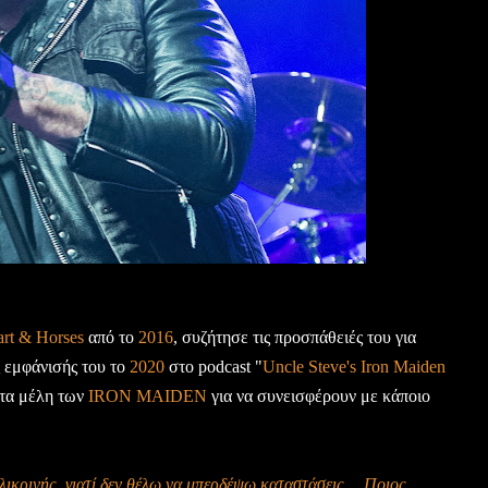
rt & Horses
από το
2016
, συζήτησε τις προσπάθειές του για
 εμφάνισής του το
2020
στο podcast "
Uncle Steve's Iron Maiden
α τα μέλη των
IRON MAIDEN
για να συνεισφέρουν με κάποιο
ι ειλικρινής, γιατί δεν θέλω να μπερδέψω καταστάσεις… Ποιος