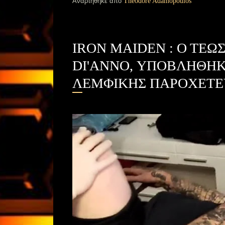
Αναρτήθηκε από
Theodore Adamopoulos
IRON MAIDEN : Ο ΤΕΩ
DI'ANNO, ΥΠΟΒΛΗΘΗΚ
ΛΕΜΦΙΚΗΣ ΠΑΡΟΧΕΤΕ