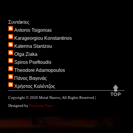
Συντάκτες
Antonis Tsigonias
Karageorgiou Konstantinos
Katerina Stantzou
Olga Ziaka
Spiros Pseftoudis
Theodore Adamopoulos
Πάνος Βαγενάς
Χρήστος Καλέντζος
Copyright ©
2026
Metal Nuovo
, All Rights Reserved |
Designed by
Kristiana Papa