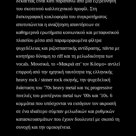
δεκαετίας είναι κάτι παραπάνω από μια εξερεύνηση
του σκοτεινού καλλιτεχνικού προφίλ. Στη
δισκογραφική κυκλοφορία του συγκροτήματος
αποτυπώνεται η αναζήτηση απαντήσεων σε
καθημερινά ερωτήματα κοινωνικού και μεταφυσικού
πλαισίου μέσα από παραμορφωμένα φίλτρα
ψυχεδέλειας και ριζοσπαστικής αντίδρασης, πάντα με
κινητήριο δύναμη το riff και τη μελωδικότητα των
vocals. Μουσικά, το «Μακριά απ’ τον Κόσμο» αντλεί
επιρροή από την ηχητική ταυτότητα της ελληνικής
heavy rock / stoner rock σκηνής, την ψυχεδελική
διάσταση του ’70s heavy metal και τις progressive
πινελιές του μοντέρνου metal των ‘00s και ’10s. 6
κομμάτια που υπόσχονται να εισάγουν τον ακροατή
σε ένα ιδιαίτερο σύμπαν μελωδικών και ρυθμικών
κατασκευασμάτων που έχουν δουλευτεί με σκοπό τη
συνοχή και την ομοιογένεια.