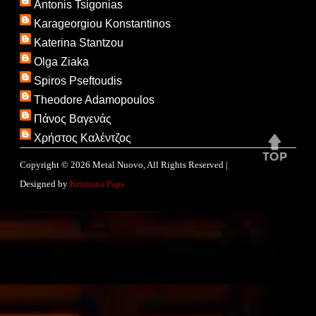
Antonis Tsigonias
Karageorgiou Konstantinos
Katerina Stantzou
Olga Ziaka
Spiros Pseftoudis
Theodore Adamopoulos
Πάνος Βαγενάς
Χρήστος Καλέντζος
Copyright ©
2026
Metal Nuovo
, All Rights Reserved |
Designed by
Kristiana Papa