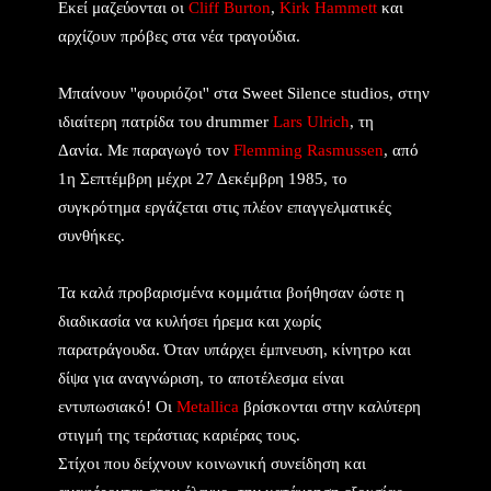
Eκεί μαζεύονται οι
Cliff Burton
,
Kirk Hammett
και
αρχίζουν πρόβες στα νέα τραγούδια.
Mπαίνουν ''φουριόζοι'' στα Sweet Silence studios, στην
ιδιαίτερη πατρίδα του drummer
Lars Ulrich
, τη
Δανία.
Με παραγωγό τον
Flemming Rasmussen
, από
1η Σεπτέμβρη μέχρι 27 Δεκέμβρη 1985, το
συγκρότημα εργάζεται στις πλέον επαγγελματικές
συνθήκες.
Τα καλά προβαρισμένα κομμάτια βοήθησαν ώστε η
διαδικασία να κυλήσει ήρεμα και χωρίς
παρατράγουδα.
Όταν υπάρχει έμπνευση, κίνητρο και
δίψα για αναγνώριση, το αποτέλεσμα είναι
εντυπωσιακό!
Οι
Metallica
βρίσκονται στην καλύτερη
στιγμή της τεράστιας καριέρας τους.
Στίχοι που δείχνουν κοινωνική συνείδηση και