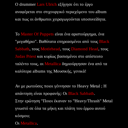
Ο drummer
Lars Ulrich
εξήγησε ότι το έργο
αναφέρεται στο στιχουργικό περιεχόμενο του album
και πως οι άνθρωποι χειραγωγούνται υποσυνείδητα.
Το
Μaster Of Puppets
είναι ένα αριστούργημα, ένα
''μεγαθήριο''. Βαθύτατα επηρεασμένοι από τους
Black
Sabbath
, τους
Motörhead
, τoυς
Diamond Head
, τους
Judas Priest
και κυρίως βασισμένοι στο απίστευτο
ταλέντο τους, οι
Metallica
δημιούργησαν ένα από τα
καλύτερα albums της Μουσικής, γενικά!
Αν με ρωτούσες ποιοι γέννησαν το Heavy Metal ; Η
απάντηση είναι προφανής: Οι
Black Sabbath
.
Στην ερώτηση ''Ποιοι έκαναν το ''Heavy/Thrash'' Metal
γνωστό σε όλα τα μήκη και πλάτη του έρμου αυτού
κόσμου;
Οι
Metallica
.