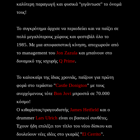
καλύτερη παραγωγή και φυσικά ''γιγάντωσε'' το όνομά
τους!
Το συγκρότημα άρχισε να περιοδεύει και να παίζει σε
πολύ μεγαλύτερους χώρους και φεστιβάλ όλο το
1985.
Με μια αποφασιστική κίνηση, αποχωρούν από
το management του
Jon Zazula
και μπαίνουν στο
δυναμικό της ισχυρής
Q Prime
.
Το καλοκαίρι της ίδιας χρονιάς, παίζουν για πρώτη
φορά στο τεράστιο ''
Castle Donigton
'' με τους
ανερχόμενους τότε
Bon Jovi
μπροστά σε 70.000
κόσμο!
Ο κιθαρίστας/τραγουδιστής
James Hetfield
και ο
drummer
Lars Ulrich
είναι οι βασικοί συνθέτες.
Έχουν ήδη επιλέξει τον τίτλο του νέου δίσκου και
δουλεύουν νέες ιδέες στο γκαράζ ''
El Cerrito
''.