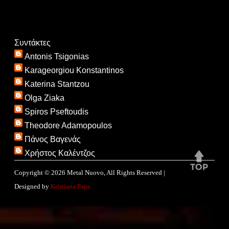
Συντάκτες
Antonis Tsigonias
Karageorgiou Konstantinos
Katerina Stantzou
Olga Ziaka
Spiros Pseftoudis
Theodore Adamopoulos
Πάνος Βαγενάς
Χρήστος Καλέντζος
Copyright ©
2026
Metal Nuovo
, All Rights Reserved |
Designed by
Kristiana Papa