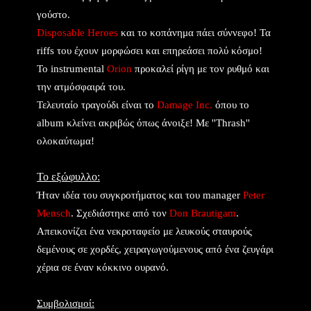
γούστο.
Disposable Heroes
και το κοπάνημα πάει σύννεφο! Τα
riffs του έχουν μορφώσει και επηρεάσει πολύ κόσμο!
Το instrumental
Orion
προκαλεί ρίγη με τον ρυθμό και
την ατμόσφαιρά του.
Τελευταίο τραγούδι είναι το
Damage Inc.
όπου το
album κλείνει ακριβώς όπως άνοιξε! Με ''Thrash''
ολοκαύτωμα!
Το εξώφυλλο:
Ήταν ιδέα του συγκροτήματος και του manager
Peter
Mensch
. Σχεδιάστηκε από τον
Don Brautigam
.
Απεικονίζει ένα νεκροταφείο με λευκούς σταυρούς
δεμένους σε χορδές, χειραγωγούμενους από ένα ζευγάρι
χέρια σε έναν κόκκινο ουρανό.
Συμβολισμοί: