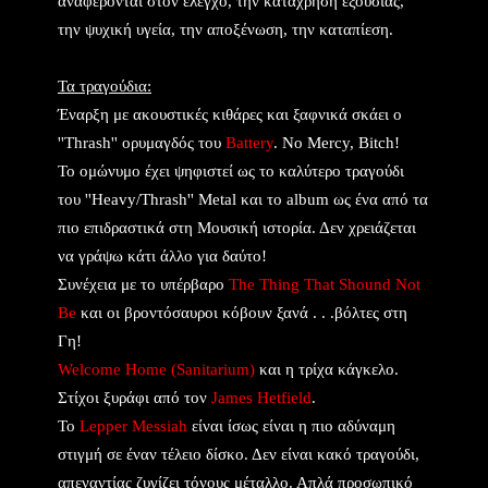
αναφέρονται στον έλεγχο, την κατάχρηση εξουσίας,
την ψυχική υγεία, την αποξένωση, την καταπίεση.
Τα τραγούδια:
Έναρξη με ακουστικές κιθάρες και ξαφνικά σκάει ο
''Thrash'' ορυμαγδός του
Battery
. No Mercy, Bitch!
Το ομώνυμο έχει ψηφιστεί ως το καλύτερο τραγούδι
του ''Heavy/Τhrash'' Metal και το album ως ένα από τα
πιο επιδραστικά στη Μουσική ιστορία. Δεν χρειάζεται
να γράψω κάτι άλλο για δαύτο!
Συνέχεια με το υπέρβαρο
The Thing That Shound Not
Be
και οι βροντόσαυροι κόβουν ξανά . . .βόλτες στη
Γη!
Welcome Home (Sanitarium)
και η τρίχα κάγκελο.
Στίχοι ξυράφι από τον
James Hetfield
.
Το
Lepper Messiah
είναι ίσως είναι η πιο αδύναμη
στιγμή σε έναν τέλειο δίσκο. Δεν είναι κακό τραγούδι,
απεναντίας ζυγίζει τόνους μέταλλο. Απλά προσωπικό