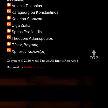
Antonis Tsigonias
Karageorgiou Konstantinos
Katerina Stantzou
Olga Ziaka
Spiros Pseftoudis
Theodore Adamopoulos
Πάνος Βαγενάς
Χρήστος Καλέντζος
Copyright ©
2026
Metal Nuovo
, All Rights Reserved |
Designed by
Kristiana Papa