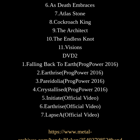
6.As Death Embraces
7.Atlas Stone
8.Cockroach King
9.The Architect
10.The Endless Knot
11.Visions
DVD2
1.Falling Back To Earth(ProgPower 2016)
2.Earthrise(ProgPower 2016)
3.Pareidolia(ProgPower 2016)
4.Crrystallised(ProgPower 2016)
5.Initiate(Official Video)
6.Earthrise(Official Video)
7.LapseA(Official Video)
https://www.metal-
archives.com/bands/Haken/3540270852#band