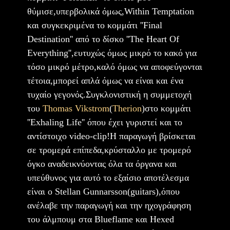
θύμισε,υπερβολικά όμως,Within Temptation
και συγκεκριμένα το κομμάτι ''Final
Destination'' από το δίσκο ''The Heart Of
Everything'',ευτυχώς όμως μικρό το κακό για
τόσο μικρό μέτρο,καλό όμως να αποφεύγονται
τέτοια,μπορεί απλά όμως να είναι και ένα
τυχαίο γεγονός.Συγκλονιστική η συμμετοχή
του
Thomas Vikstrom
(
Therion
)στο κομμάτι
''Exhaling Life'' όπου έχει γυριστεί και το
αντίστοιχο video-clip!Η παραγωγή βρίσκεται
σε τρομερά επίπεδα,κρύσταλλο με τρομερό
όγκο αναδεικνύοντας όλα τα όργανα και
υπεύθυνος για αυτό το εξαίσιο αποτέλεσμα
είναι ο Stellan Gunnarsson(guitars),όπου
ανέλαβε την παραγωγή και την ηχογράφηση
του άλμπουμ στα Blueflame και Hexed