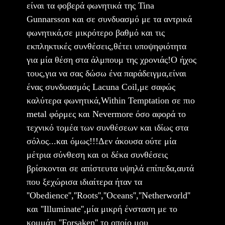
είναι τα φοβερά φωνητικά της Tina
Gunnarsson και σε συνδυασμό με τα αντρικά
φωνητικά,σε μικρότερο βαθμό και τις
εκπληκτικές συνθέσεις,θέτει υποψηφιότητα
για μία θέση στα άλμπουμ της χρονιάς!Ο ήχος
τους,για να σας δώσω ένα παράδειγμα,είναι
ένας συνδυασμός Lacuna Coil,με σαφώς
καλύτερα φωνητικά,Within Temptation σε πιο
metal φόρμες και Nevermore όσο αφορά το
τεχνικό τομέα των συνθέσεων και ιδίως στα
σόλος...και όμως!!!Δεν άκουσα ούτε μία
μέτρια σύνθεση και οι δέκα συνθέσεις
βρίσκονται σε απίστευτα υψηλά επίπεδα,αυτά
που ξεχώρισα ιδιαίτερα ήταν τα
''Obedience'',''Roots'',''Oceans'',''Netherworld''
και ''Illuminate'',μία μικρή ένσταση με το
κομμάτι ''Forsaken'' το οποίο μου