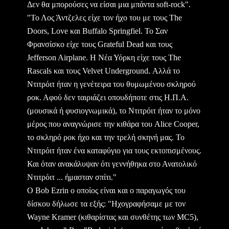
Δεν θα μπορούσες να είσαι μια μπάντα soft-rock".
"Το Λος Άντζελες είχε τον ήχο του με τους The
Doors, Love και Buffalo Springfiel. Το Σαν
Φρανσίσκο είχε τους Grateful Dead και τους
Jefferson Airplane. Η Νέα Υόρκη είχε τους The
Rascals και τους Velvet Underground. Αλλά το
Ντιτρόιτ ήταν η γενέτειρα του θυμωμένου σκληρού
ροκ. Αφού δεν ταιριάζει οπουδήποτε στις Η.Π.Α.
(μουσικά ή φυσιογνωμικά), το Ντιτρόιτ ήταν το μόνο
μέρος που αναγνώρισε την κιθάρα του Alice Cooper,
το σκληρό ροκ ήχο και την τρελή σκηνή μας. Το
Ντιτρόιτ ήταν ένα καταφύγιο για τους εκτοπισμένους.
Και όταν ανακάλυψαν ότι γεννήθηκα στο Ανατολικό
Ντιτρόιτ ... ήμασταν σπίτι."
O Bob Ezrin ο οποίος είναι και ο παραγωγός του
δίσκου δήλωσε τα εξής:
"Ηχογραφήσαμε με τον
Wayne Kramer (κιθαρίστας και συνθέτης των MC5),