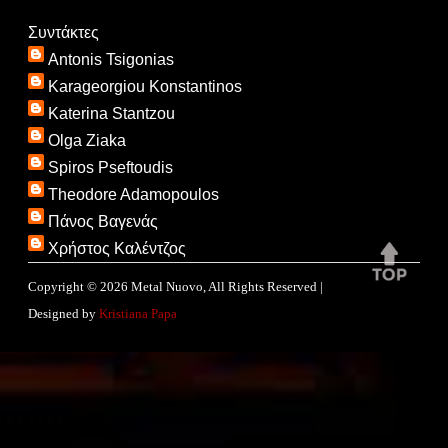
Συντάκτες
Antonis Tsigonias
Karageorgiou Konstantinos
Katerina Stantzou
Olga Ziaka
Spiros Pseftoudis
Theodore Adamopoulos
Πάνος Βαγενάς
Χρήστος Καλέντζος
Copyright ©
2026
Metal Nuovo
, All Rights Reserved |
Designed by
Kristiana Papa