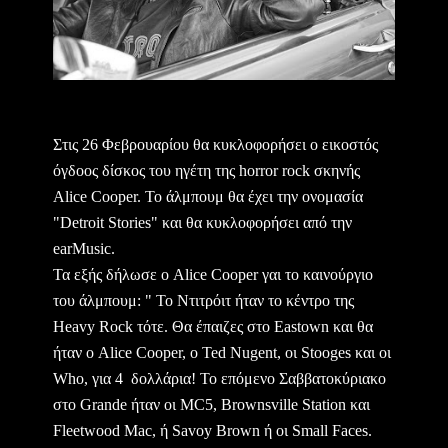
Στις 26 Φεβρουαρίου θα κυκλοφορήσει ο εικοστός
όγδοος δίσκος του ηγέτη της horror rock σκηνής
Alice Cooper. To άλμπουμ θα έχει την ονομασία
"Detroit Stories" και θα κυκλοφορήσει από την
earMusic.
Τα εξής δήλωσε ο Alice Cooper γαι το καινούργιο
του άλμπουμ:
" Το Ντιτρόιτ ήταν το κέντρο της
Heavy Rock τότε. Θα έπαιζες στο Eastown και θα
ήταν ο Alice Cooper, ο Ted Nugent, οι Stooges και οι
Who, για 4 δολλάρια! Το επόμενο Σαββατοκύριακο
στο Grande ήταν οι MC5, Brownsville Station και
Fleetwood Mac, ή Savoy Brown ή οι Small Faces.