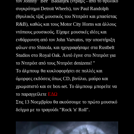
τον Johnny" Bee "Badanjek (ντραμς - από το θρυλικό
συγκρότημα Detroit Wheels), τον Paul Randolph
(θρυλικός τζαζ μουσικός του Ντιτρόιτ και μπασίστας
R&B), καθώς και τους Motor City Horns και άλλους
ντόπιους μουσικούς. Είχαμε μουσικές ιδέες και
ενθάρρυνση από τον John Varvatos, την υποστήριξη
φίλων στο Shinola, και ηχογραφήσαμε στα Rustbelt
Studios στο Royal Oak. Αυτό έγινε στο Ντιτρόιτ για
το Ντιτρόιτ από τους Ντιτρόιτ denizens! "
To άλμπουμ θα κυκλοφορήσει σε πολλές και
όμορφες εκδόσεις όπως CD, βινύλιο, μαύρο και
χρωματιστό και σε box-set. To άλμπουμ μπορείτε να
το παραγγείλετε
ΕΔΩ
Στις 13 Νοεμβρίου θα ακούσουμε το πρώτο μουσικό
δείγμα με το τραγούδι "Rock 'n' Roll".