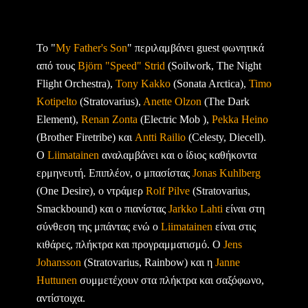
Το "
My Father's Son
" περιλαμβάνει guest φωνητικά
από τους
Björn "Speed" Strid
(Soilwork, The Night
Flight Orchestra),
Tony Kakko
(Sonata Arctica),
Timo
Kotipelto
(Stratovarius),
Anette Olzon
(The Dark
Element),
Renan Zonta
(Electric Mob ),
Pekka Heino
(Brother Firetribe) και
Antti Railio
(Celesty, Diecell).
Ο
Liimatainen
αναλαμβάνει και ο ίδιος καθήκοντα
ερμηνευτή. Επιπλέον, ο μπασίστας
Jonas Kuhlberg
(One Desire), ο ντράμερ
Rolf Pilve
(Stratovarius,
Smackbound) και ο πιανίστας
Jarkko Lahti
είναι στη
σύνθεση της μπάντας ενώ ο
Liimatainen
είναι στις
κιθάρες, πλήκτρα και προγραμματισμό. Ο
Jens
Johansson
(Stratovarius, Rainbow) και η
Janne
Huttunen
συμμετέχουν στα πλήκτρα και σαξόφωνο,
αντίστοιχα.