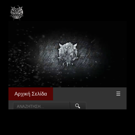
Αρχική Σελίδα
☰
🔍