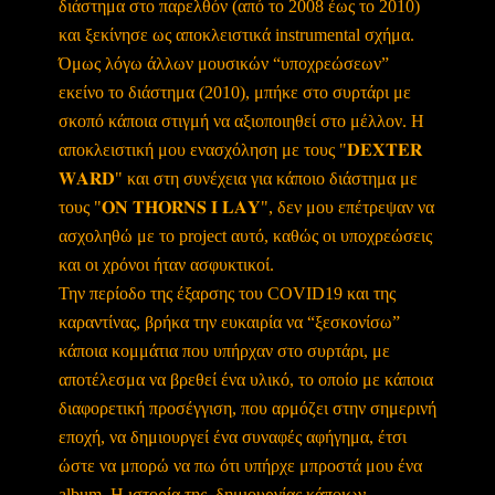
διάστημα στο παρελθόν (από το 2008 έως το 2010)
και ξεκίνησε ως αποκλειστικά instrumental σχήμα.
Όμως λόγω άλλων μουσικών “υποχρεώσεων”
εκείνο το διάστημα (2010), μπήκε στο συρτάρι με
σκοπό κάποια στιγμή να αξιοποιηθεί στο μέλλον. Η
αποκλειστική μου ενασχόληση με τους "𝐃𝐄𝐗𝐓𝐄𝐑
𝐖𝐀𝐑𝐃" και στη συνέχεια για κάποιο διάστημα με
τους "𝐎𝐍 𝐓𝐇𝐎𝐑𝐍𝐒 𝐈 𝐋𝐀𝐘", δεν μου επέτρεψαν να
ασχοληθώ με το project αυτό, καθώς οι υποχρεώσεις
και οι χρόνοι ήταν ασφυκτικοί.
Την περίοδο της έξαρσης του COVID19 και της
καραντίνας, βρήκα την ευκαιρία να “ξεσκονίσω”
κάποια κομμάτια που υπήρχαν στο συρτάρι, με
αποτέλεσμα να βρεθεί ένα υλικό, το οποίο με κάποια
διαφορετική προσέγγιση, που αρμόζει στην σημερινή
εποχή, να δημιουργεί ένα συναφές αφήγημα, έτσι
ώστε να μπορώ να πω ότι υπήρχε μπροστά μου ένα
album. Η ιστορία της δημιουργίας κάποιων