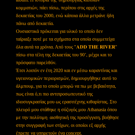
κομματιών, πάει πίσω, περίπου στις αρχές της
δεκαετίας του 2000, ενώ κάποια άλλα μετράνε ήδη
πάνω από δεκαετία.
Ουσιαστικά πρόκειται για υλικό το οποίο δεν
ταίριαξε ποτέ με τα σχήματα στα οποία συμμετείχα
όλα αυτά τα χρόνια. Από τους "𝐀𝐃𝐃 𝐓𝐇𝐄 𝐑𝐈𝐕𝐄𝐑"
πίσω στα τέλη της δεκαετίας του 90’, μέχρι και το
πρόσφατο παρελθόν.
Έτσι λοιπόν εν έτη 2020 και εν μέσω καραντίνας και
υγειονομικών περιορισμών, δημιουργήθηκε αυτό το
άλμπουμ, για το οποίο μπορώ να πω με βεβαιότητα,
πως είναι ό,τι πιο αντιπροσωπευτικό της
ιδιοσυγκρασίας μου ως ερασιτέχνης κιθαρίστας. Στο
πλευρό μου στάθηκε η σύζυγός μου Athanasia όπου
με την πολύτιμη αισθητική της προσέγγιση, βοήθησε
στην συγγραφή των στίχων, οι οποίοι εξ αρχής
έπρεπε να υπηρετούν ένα concept.