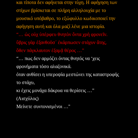
και τίποτα δεν αφήνεται στην τύχη. Η αφήγηση των
στίχων βρίσκεται σε πλήρη αλληλουχία με το
μουσικό υπόβαθρο, το εξώφυλλο κωδικοποιεί την
αφήγηση αυτή και όλα μαζί λένε μια ιστορία.
“… ὡς οὐχ ὑπέρφευ θνητὸν ὄντα χρὴ φρονεῖν.
ὕβρις γὰρ ἐξανθοῦσ᾽ ἐκάρπωσεν στάχυν ἄτης,
ὅθεν πάγκλαυτον ἐξαμᾷ θέρος …”
“… πως δεν αρμόζει όντας θνητός να ‘χεις
φρονήματα τόσο αλαζονικά.
όταν ανθίσει η υπεροψία μεστώνει της καταστροφής
το στάχυ,
κι έχεις μονάχα δάκρυα να θερίσεις …”
(Αισχύλος)
Μείνετε συντονισμένοι …''