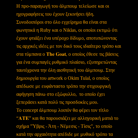
Η προ-παραγωγή του άλμπουμ τελείωσε και οι
ηχογραφήσεις του έχουν ξεκινήσει ήδη.
Συνοδοιπόροι στο όλο εγχείρημα θα είναι στα
φωνητικά η Ruby και ο Niklas, οι οποίοι εκτιμώ ότι
έχουν φτιάξει ένα υπέροχο δίδυμο, αποτυπώνοντας
τις αρχικές ιδέες με τον δικό τους ιδιαίτερο τρόπο και
στα τύμπανα ο 𝐓𝐡𝐞 𝐆𝐨𝐚𝐭, ο οποίος έθεσε τις βάσεις
για ένα συμπαγές ρυθμικό πλαίσιο, εξυπηρετώντας
ταυτόχρονα την όλη αισθητική του άλμπουμ. Στην
δημιουργία του artwork ο Okim Tulal, ο οποίος
απέδωσε με ευφάνταστο τρόπο την στιχουργική
αφήγηση πάνω στο εξώφυλλο, το οποίο έχει
ξεπεράσει κατά πολύ τις προσδοκίες μου.
Το concept άλμπουμ λοιπόν θα φέρει τον τίτλο
“𝐀𝐓𝐄” και θα παρουσιάζει με αλληγορική ματιά το
σχήμα "Ύβρις - Άτη - Νέμεσις - Τίσις", το οποίο
κατά την αρχαιότητα απέδιδε με μυθικό τρόπο τα