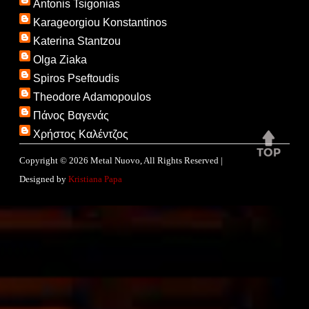
Antonis Tsigonias
Karageorgiou Konstantinos
Katerina Stantzou
Olga Ziaka
Spiros Pseftoudis
Theodore Adamopoulos
Πάνος Βαγενάς
Χρήστος Καλέντζος
Copyright ©
2026
Metal Nuovo
, All Rights Reserved |
Designed by
Kristiana Papa