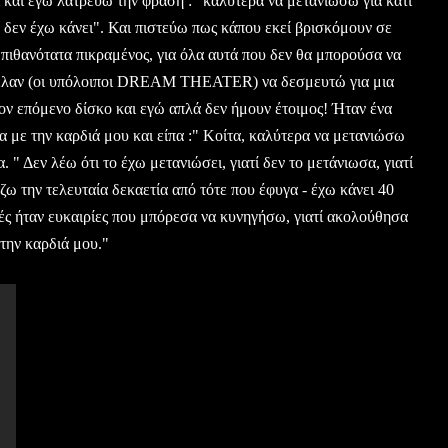
 και εγώ λατρεύω την φράση : "καλύτερα να μετανιώσω για κάτι
 δεν έχω κάνει". Και πιστεύω πως κάπου εκεί βρισκόμουν σε
 πιθανότατα πικραμένος, για όλα αυτά που δεν θα μπορούσα να
θελαν (οι υπόλοιποι DREAM THEATER) να δεσμευτώ για μια
ον επόμενο δίσκο και εγώ απλά δεν ήμουν έτοιμος! Ήταν ένα
 με την καρδιά μου και είπα :" Κοίτα, καλύτερα να μετανιώσω
. " Δεν λέω ότι το έχω μετανιώσει, γιατί δεν το μετάνιωσα, γιατί
άζω την τελευταία δεκαετία από τότε που έφυγα - έχω κάνει 40
ές ήταν ευκαιρίες που μπόρεσα να κυνηγήσω, γιατί ακολούθησα
την καρδιά μου."